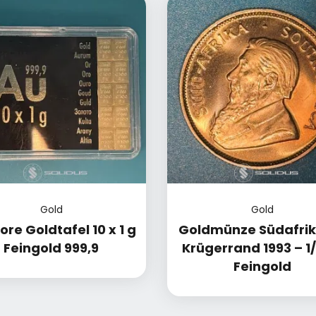
Gold
Gold
re Goldtafel 10 x 1 g
Goldmünze Südafrik
Feingold 999,9
Krügerrand 1993 – 1/
Feingold