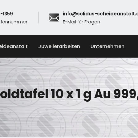
1-1359
info@solidus-scheideanstalt.
lefonnummer
E-Mail für Fragen
eideanstalt
Juwelierarbeiten
Unternehmen
oldtafel 10 x 1 g Au 999