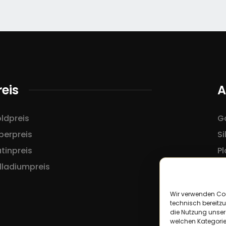
reis
A
ldpreis
Go
lberpreis
Si
atinpreis
Pl
lladiumpreis
Wir verwenden Co
technisch bereitzu
die Nutzung unsere
welchen Kategorie