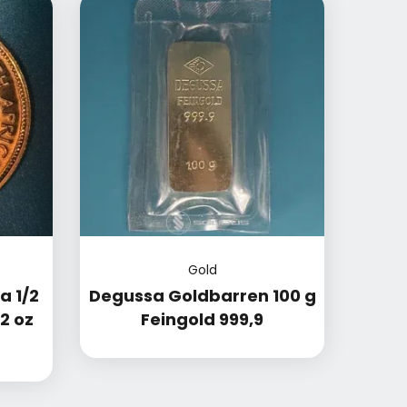
Gold
a 1/2
Degussa Goldbarren 100 g
2 oz
Feingold 999,9