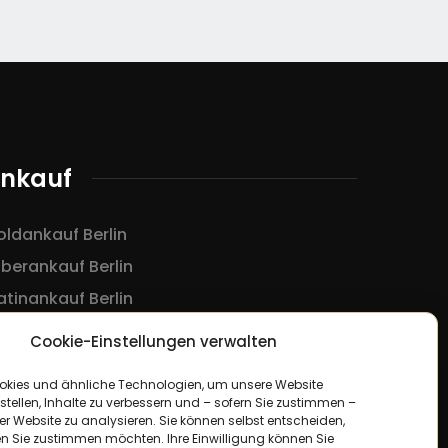
nkauf
ldankauf Berlin
lberankauf Berlin
atinankauf Berlin
Cookie-Einstellungen verwalten
okies und ähnliche Technologien, um unsere Website
stellen, Inhalte zu verbessern und – sofern Sie zustimmen –
r Website zu analysieren. Sie können selbst entscheiden,
n Sie zustimmen möchten. Ihre Einwilligung können Sie