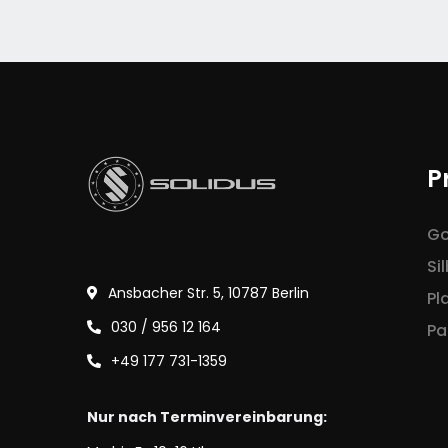
P
Go
Si
Ansbacher Str. 5, 10787 Berlin
Pl
030 / 956 12 164
Pa
+49 177 731-1359
Nur nach Terminvereinbarung: