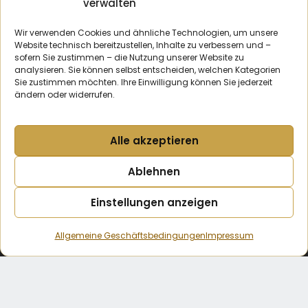
verwalten
Platinpreis
Palladiumpreis
Wir verwenden Cookies und ähnliche Technologien, um unsere
Website technisch bereitzustellen, Inhalte zu verbessern und –
sofern Sie zustimmen – die Nutzung unserer Website zu
analysieren. Sie können selbst entscheiden, welchen Kategorien
Ankauf
Sie zustimmen möchten. Ihre Einwilligung können Sie jederzeit
ändern oder widerrufen.
Goldankauf Berlin
Silberankauf Berlin
Alle akzeptieren
Platinankauf Berlin
Ablehnen
Anfahrt
Kontakt
AGB
Scheideanstalt.Berlin
Einstellungen anzeigen
Datenschutz
Impressum
Alte Website-Version
Kontaktieren
Sie uns
Allgemeine Geschäftsbedingungen
Impressum
Open chaty
2026
© Alle Rechte vorbehalten. Alle Bilder und Textmaterialien
gehören dem Eigentümer der Website. Das Kopieren von
Inhalten dieser Website ist verboten.