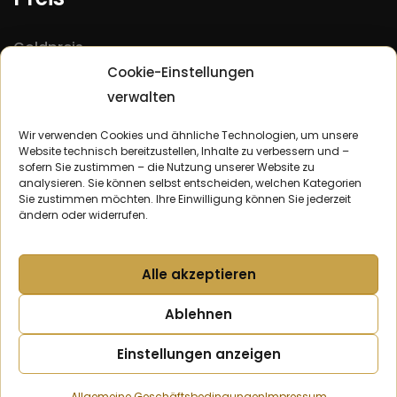
Goldpreis
Cookie-Einstellungen
Silberpreis
verwalten
Platinpreis
Palladiumpreis
Wir verwenden Cookies und ähnliche Technologien, um unsere
Website technisch bereitzustellen, Inhalte zu verbessern und –
sofern Sie zustimmen – die Nutzung unserer Website zu
analysieren. Sie können selbst entscheiden, welchen Kategorien
Ankauf
Sie zustimmen möchten. Ihre Einwilligung können Sie jederzeit
ändern oder widerrufen.
Goldankauf Berlin
Silberankauf Berlin
Alle akzeptieren
Platinankauf Berlin
Ablehnen
Anfahrt
Kontakt
AGB
Scheideanstalt.Berlin
Einstellungen anzeigen
Datenschutz
Impressum
Alte Website-Version
Kontaktieren
Sie uns
Allgemeine Geschäftsbedingungen
Impressum