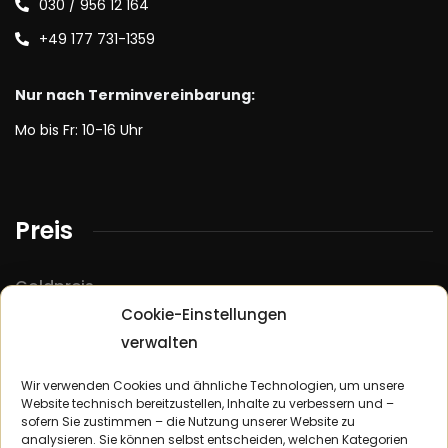
030 / 956 12 164
+49 177 731-1359
Nur nach Terminvereinbarung:
Mo bis Fr: 10-16 Uhr
Preis
Goldpreis
Cookie-Einstellungen
Silberpreis
verwalten
Platinpreis
Palladiumpreis
Wir verwenden Cookies und ähnliche Technologien, um unsere
Website technisch bereitzustellen, Inhalte zu verbessern und –
sofern Sie zustimmen – die Nutzung unserer Website zu
analysieren. Sie können selbst entscheiden, welchen Kategorien