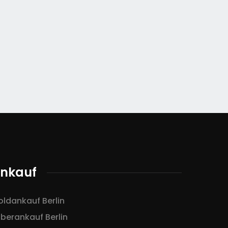
nkauf
ldankauf Berlin
lberankauf Berlin