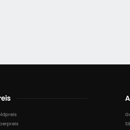
reis
A
ldpreis
Go
lberpreis
Si