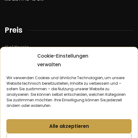
Preis
Goldpreis
Cookie-Einstellungen
Silberpreis
verwalten
Platinpreis
Palladiumpreis
Wir verwenden Cookies und ähnliche Technologien, um unsere
Website technisch bereitzustellen, Inhalte zu verbessern und –
sofern Sie zustimmen – die Nutzung unserer Website zu
analysieren. Sie können selbst entscheiden, welchen Kategorien
Ankauf
Sie zustimmen möchten. Ihre Einwilligung können Sie jederzeit
ändern oder widerrufen.
Goldankauf Berlin
Silberankauf Berlin
Alle akzeptieren
Platinankauf Berlin