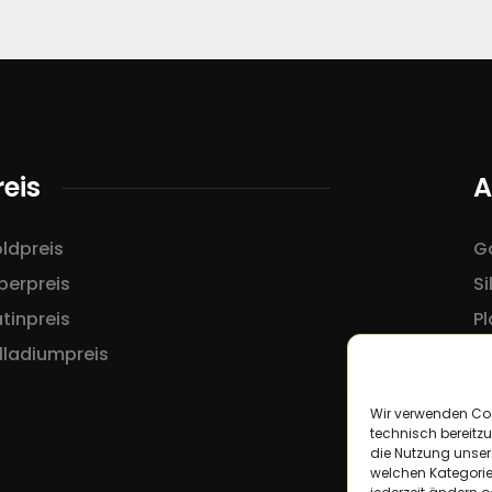
reis
A
ldpreis
Go
lberpreis
Si
atinpreis
Pl
lladiumpreis
Wir verwenden Co
technisch bereitzu
die Nutzung unsere
welchen Kategorie