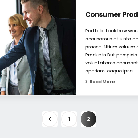
Consumer Prod
Portfolio Look how won
accusamus et iusto odi
praese. Ntium voluum 
Products Dut perspiciat
voluptatems accusant
aperiam, eaque ipsa…
Read More
1
2