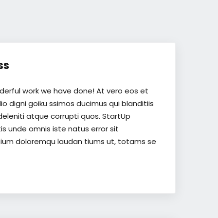
ss
derful work we have done! At vero eos et
o digni goiku ssimos ducimus qui blanditiis
eleniti atque corrupti quos. StartUp
is unde omnis iste natus error sit
ium doloremqu laudan tiums ut, totams se