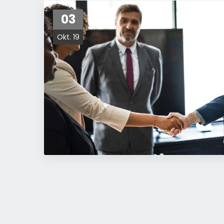
03
Okt. 19