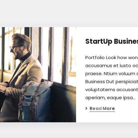
StartUp Busine
Portfolio Look how won
accusamus et iusto odi
praese. Ntium voluum d
Business Dut perspiciat
voluptatems accusant
aperiam, eaque ipsa…
Read More