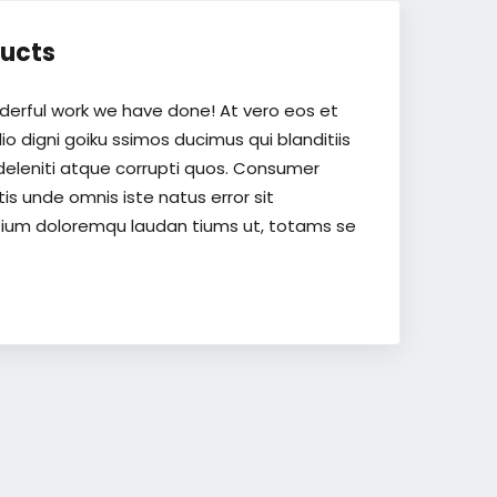
ucts
derful work we have done! At vero eos et
o digni goiku ssimos ducimus qui blanditiis
deleniti atque corrupti quos. Consumer
is unde omnis iste natus error sit
ium doloremqu laudan tiums ut, totams se