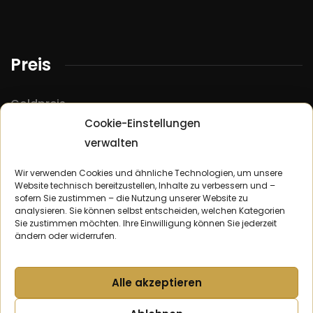
Preis
Goldpreis
Cookie-Einstellungen
Silberpreis
verwalten
Platinpreis
Palladiumpreis
Wir verwenden Cookies und ähnliche Technologien, um unsere
Website technisch bereitzustellen, Inhalte zu verbessern und –
sofern Sie zustimmen – die Nutzung unserer Website zu
analysieren. Sie können selbst entscheiden, welchen Kategorien
Ankauf
Sie zustimmen möchten. Ihre Einwilligung können Sie jederzeit
ändern oder widerrufen.
Goldankauf Berlin
Silberankauf Berlin
Alle akzeptieren
Platinankauf Berlin